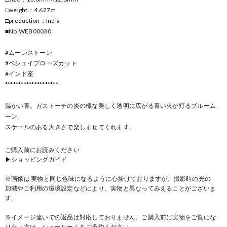
□weight：4.627ct
□production：India
■No:WEB00030
#ムーンストーン
#ペシェイプローズカット
#インド産
********************
温かい青。ガストーチの炎の様な美しく透明に広がる青い火が灯るブルーム
ーン。
スケールのある大きさで楽しませてくれます。
ご購入前にお読みください
▶ショッピングガイド
※画像は 実物と同じ色味になるように心掛けておりますが、撮影時の光の
加減やご利用の環境設定などにより、実物と異なってみえることがございま
す。
※イメージ違いでの返品は対応しておりません。ご購入前に実物をご覧にな
りたい方は、ショールームをご予約ください。