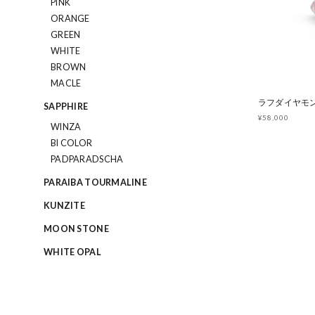
PINK
ORANGE
GREEN
WHITE
BROWN
MACLE
SAPPHIRE
¥58,000
WINZA
BI COLOR
PADPARADSCHA
PARAIBA TOURMALINE
KUNZITE
MOON STONE
WHITE OPAL