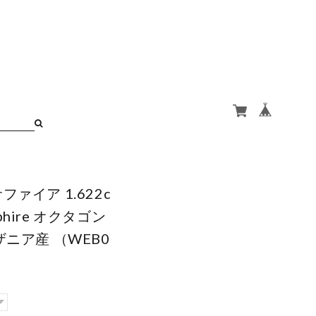
ァイア 1.622c
apphire オクタゴン
ザニア産 （WEB0