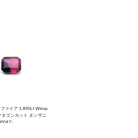
イア 1.890ct Winza
e オクタゴンカット タンザニ
0047）