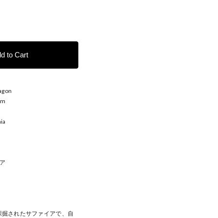
d to Cart
agon
mm
ia
ア
採掘されたサファイアで、自