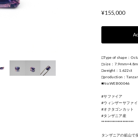
¥155,000
Ad
□Type of shape：Oct
□size：7.9mm×4.8
□weight：1.622ct
□production：Tanzan
■No:WEB00046
#サファイア
#ウィンザーサファイ
#オクタゴンカット
#タンザニア産
********************
タンザニアの鉱山で