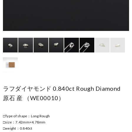
ラフダイヤモンド 0.840ct Rough Diamond
原石 産 （WE00010）
□Type of shape：Long Rough
□size：7.42mm×4.78mm
□weight：0.840ct