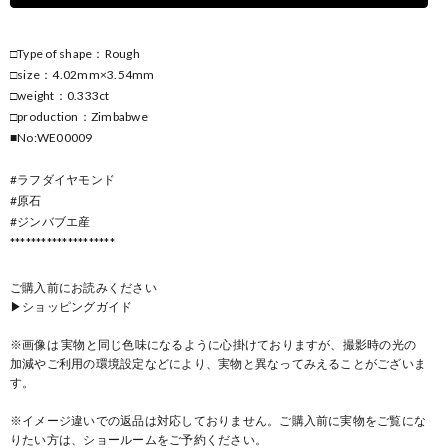
□Type of shape：Rough
□size：4.02mm×3.54mm
□weight：0.333ct
□production：Zimbabwe
■No:WE00009
#ラフダイヤモンド
#原石
#ジンバブエ産
********************
ご購入前にお読みください
▶ショッピングガイド
※画像は 実物と同じ色味になるように心掛けておりますが、撮影時の光の
加減やご利用の環境設定などにより、実物と異なってみえることがございま
す。
※イメージ違いでの返品は対応しておりません。ご購入前に実物をご覧にな
りたい方は、ショールームをご予約ください。